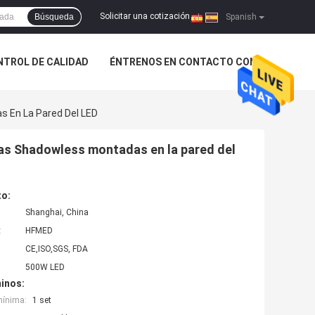
Solicitar una cotización
Búsqueda
|
Spanish
NTROL DE CALIDAD
ÉNTRENOS EN CONTACTO CON
s En La Pared Del LED
cas Shadowless montadas en la pared del
to:
Shanghai, China
:
HFMED
CE,ISO,SGS, FDA
500W LED
inos:
mínima:
1 set