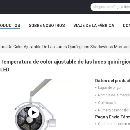
RODUCTOS
SOBRE NOSOTROS
VIAJE DE LA FÁBRICA
CO
CASOS
CASO
ra De Color Ajustable De Las Luces Quirúrgicas Shadowless Montada
Temperatura de color ajustable de las luces quirúrgi
LED
Datos del produc
Lugar de origen:
Nombre de la marca
Certificación:
Número de modelo:
Pago y Envío Térm
Cantidad de orden 