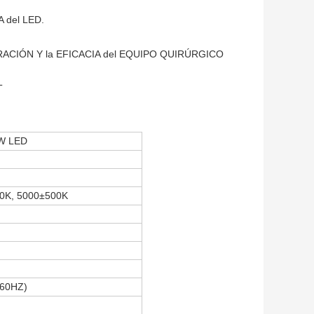
 del LED.
CIÓN Y la EFICACIA del EQUIPO QUIRÚRGICO
T
0W LED
0K, 5000±500K
-60HZ)