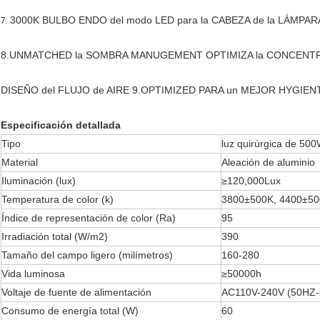
3000K BULBO ENDO del modo LED para la CABEZA de la LÁMPARA
7.
8.UNMATCHED la SOMBRA MANUGEMENT OPTIMIZA la CONCENTRA
DISEÑO del FLUJO de AIRE 9.OPTIMIZED PARA un MEJOR HYGIEN
Especificación detallada
Tipo
luz quirúrgica de 50
Material
Aleación de aluminio
Iluminación (lux)
≥120,000Lux
Temperatura de color (k)
3800±500K, 4400±50
Índice de representación de color (Ra)
95
Irradiación total (W/m2)
390
Tamaño del campo ligero (milímetros)
160-280
Vida luminosa
≥50000h
Voltaje de fuente de alimentación
AC110V-240V (50HZ
Consumo de energía total (W)
60