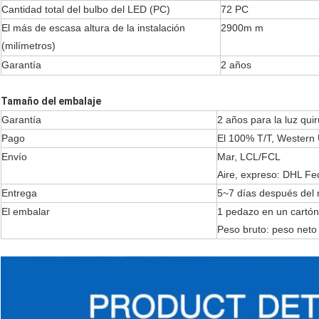
Cantidad total del bulbo del LED (PC)
72 PC
El más de escasa altura de la instalación
2900m m
(milímetros)
Garantía
2 años
Tamaño del embalaje
Garantía
2 años para la luz qui
Pago
El 100% T/T, Western 
Envío
Mar, LCL/FCL
Aire, expreso: DHL F
Entrega
5~7 días después del 
El embalar
1 pedazo en un cartón
Peso bruto: peso neto