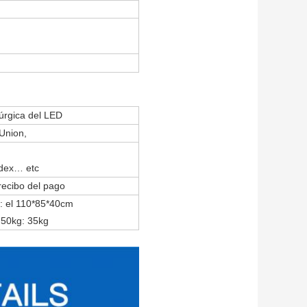
rúrgica del LED
Union,
edex… etc
recibo del pago
: el 110*85*40cm
 50kg: 35kg