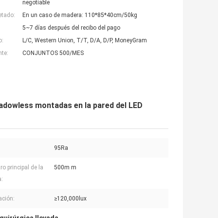
negotiable
etado:
En un caso de madera: 110*85*40cm/50kg
5~7 días después del recibo del pago
o:
L/C, Western Union, T/T, D/A, D/P, MoneyGram
nte:
CONJUNTOS 500/MES
hadowless montadas en la pared del LED
95Ra
o principal de la
500m m
:
ación:
≥120,000lux