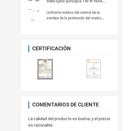
doble ligera quirúrgica 140 W 96RA
4500K 160000 LUX
Uniforme médico del control de la
sombra de la protección del medio
ambiente del bajo consumo de energía
que enciende la lámpara del LED
CERTIFICACIÓN
COMENTARIOS DE CLIENTE
La calidad del producto es buena, y el precio
es razonable.