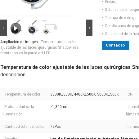
Precio:
Detalles de empaqu
Tiempo de entrega:
Condiciones de pag
Capacidad de la fue
Ampliación de imagen :
Temperatura de color
Contacto
ajustable de las luces quirúrgicas Shadowless
montadas en la pared del LED
Temperatura de color ajustable de las luces quirúrgicas S
descripción
Temperatura de color:
3800K±500K, 4400K±500K; 5000K±500K
CRI:
Profundidad de la
≥1,300mm
diámetr
iluminación:
lámpara
Cantidad total del bulbo:
72Pcs
Ilumin