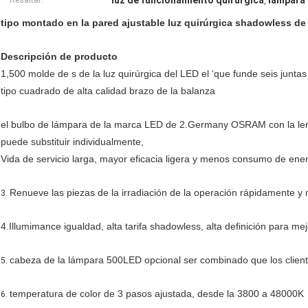
luz de funcionamiento quirúrgica
lámpara 
Resaltar:
,
tipo montado en la pared ajustable luz quirúrgica shadowless de 
Descripción de producto
1,500 molde de s de la luz quirúrgica del LED el ‘que funde seis junta
tipo cuadrado de alta calidad brazo de la balanza
el bulbo de lámpara de la marca LED de 2.Germany OSRAM con la lent
puede substituir individualmente,
Vida de servicio larga, mayor eficacia ligera y menos consumo de ene
Renueve las piezas de la irradiación de la operación rápidamente y 
3.
4.Illumimance igualdad, alta tarifa shadowless, alta definición para mej
cabeza de la lámpara 500LED opcional ser combinado que los client
5.
temperatura de color de 3 pasos ajustada, desde la 3800 a 48000K
6.