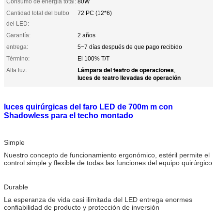
Consumo de energía total:
80W
Cantidad total del bulbo
72 PC (12*6)
del LED:
Garantía:
2 años
entrega:
5~7 días después de que pago recibido
Término:
El 100% T/T
Lámpara del teatro de operaciones
Alta luz:
,
luces de teatro llevadas de operación
luces quirúrgicas del faro LED de 700m m con
Shadowless para el techo montado
Simple
Nuestro concepto de funcionamiento ergonómico, estéril permite el
control simple y flexible de todas las funciones del equipo quirúrgico
Durable
La esperanza de vida casi ilimitada del LED entrega enormes
confiabilidad de producto y protección de inversión