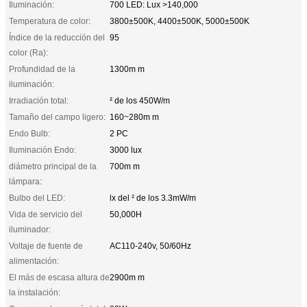
Iluminación:
700 LED: Lux >140,000
Temperatura de color:
3800±500K, 4400±500K, 5000±500K
Índice de la reducción del
95
color (Ra):
Profundidad de la
1300m m
iluminación:
Irradiación total:
² de los 450W/m
Tamaño del campo ligero:
160~280m m
Endo Bulb:
2 PC
Iluminación Endo:
3000 lux
diámetro principal de la
700m m
lámpara:
Bulbo del LED:
lx del ² de los 3.3mW/m
Vida de servicio del
50,000H
iluminador:
Voltaje de fuente de
AC110-240v, 50/60Hz
alimentación:
El más de escasa altura de
2900m m
la instalación: