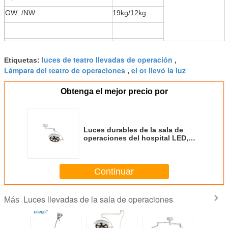
El más de escasa altura de la
2900m m
GW: /NW:
19kg/12kg
instalación (milímetro)
Modo Endo
3000k
1 pedazo en un caso de madera:
el 122*43*72cm
Garantía
2 años
luces de teatro llevadas de operación
Etiquetas:
,
GW: /NW:
65kg/50kg
Lámpara del teatro de operaciones
el ot llevó la luz
,
Obtenga el mejor precio por
Luces durables de la sala de
operaciones del hospital LED,
sola cabeza ligera de
funcionamiento quirúrgica
Continuar
Luces llevadas de la sala de operaciones
Más