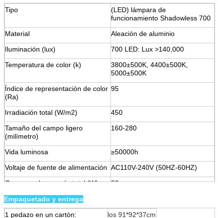
Tipo
(LED) lámpara de
funcionamiento Shadowless 700
Material
Aleación de aluminio
Iluminación (lux)
700 LED: Lux >140,000
Temperatura de color (k)
3800±500K, 4400±500K,
5000±500K
Índice de representación de color
95
(Ra)
Irradiación total (W/m2)
450
Tamaño del campo ligero
160-280
(milímetro)
Vida luminosa
≥50000h
Voltaje de fuente de alimentación
AC110V-240V (50HZ-60HZ)
Consumo de energía total (W)
80
Cantidad total del bulbo del LED
72 PC (12*6)
Empaquetado y entrega
(PC)
1 pedazo en un cartón:
los 91*92*37cm